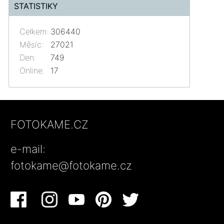
STATISTIKY
Celkem:
306440
Měsíc:
27021
Den:
749
Online:
17
FOTOKAME.CZ
e-mail:
fotokame@fotokame.cz