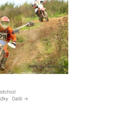
edchozí
ožky
Další →