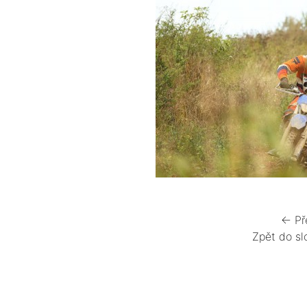
← Př
Zpět do sl