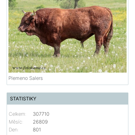
Plemeno Salers
STATISTIKY
Celkem:
307710
Měsíc:
26809
Den:
801