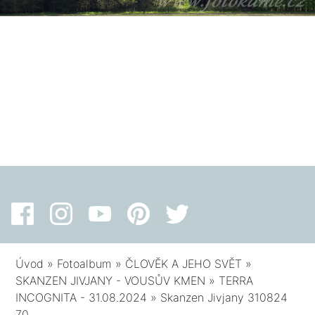
Úvod
»
Fotoalbum
»
ČLOVĚK A JEHO SVĚT
»
SKANZEN JIVJANY - VOUSŮV KMEN
»
TERRA
INCOGNITA - 31.08.2024
»
Skanzen Jivjany 310824
70