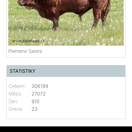
Plemeno Salers
STATISTIKY
Celkem:
306199
Měsíc:
27072
Den:
910
Online:
23