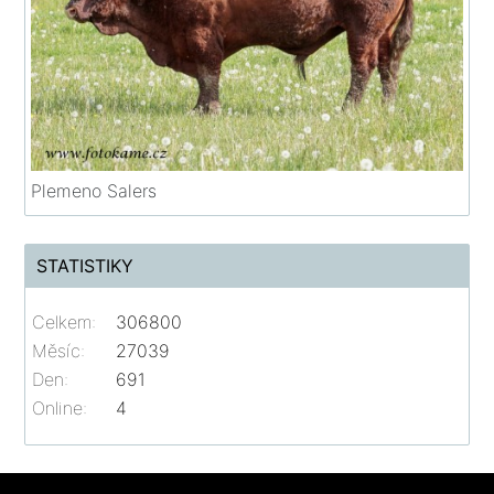
Plemeno Salers
STATISTIKY
Celkem:
306800
Měsíc:
27039
Den:
691
Online:
4