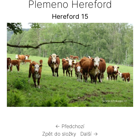
Plemeno Hereford
Hereford 15
← Předchozí
Zpět do složky
Další →