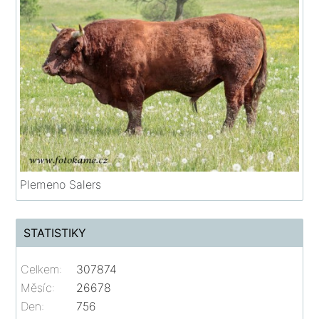
Plemeno Salers
STATISTIKY
Celkem:
307874
Měsíc:
26678
Den:
756