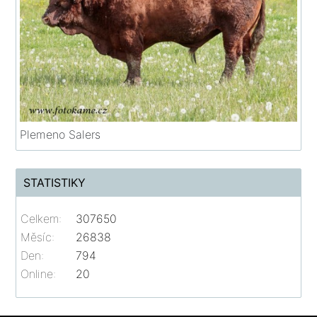
Plemeno Salers
STATISTIKY
Celkem:
307650
Měsíc:
26838
Den:
794
Online:
20