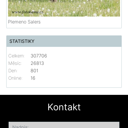
Plemeno Salers
STATISTIKY
Celkem:
307706
Měsíc:
26813
Den:
801
Online:
16
Kontakt