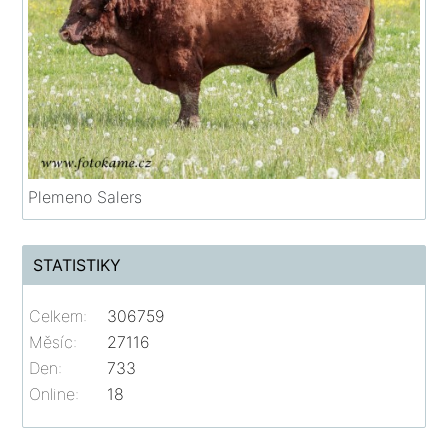
Plemeno Salers
STATISTIKY
Celkem:
306759
Měsíc:
27116
Den:
733
Online:
18