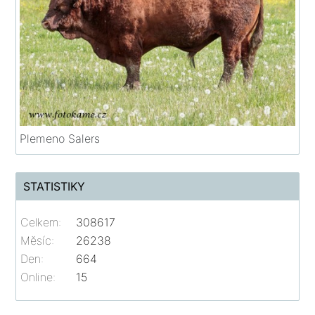
Plemeno Salers
STATISTIKY
Celkem:
308617
Měsíc:
26238
Den:
664
Online:
15