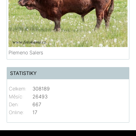
Plemeno Salers
STATISTIKY
Celkem:
308189
Měsíc:
26493
Den:
667
Online:
17