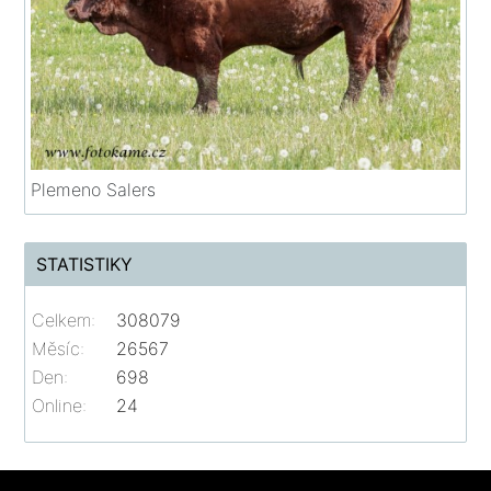
Plemeno Salers
STATISTIKY
Celkem:
308079
Měsíc:
26567
Den:
698
Online:
24