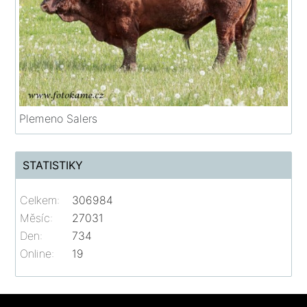
Plemeno Salers
STATISTIKY
Celkem:
306984
Měsíc:
27031
Den:
734
Online:
19