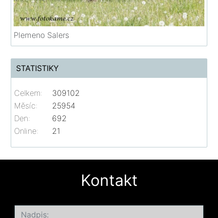
Plemeno Salers
STATISTIKY
Celkem:
309102
Měsíc:
25954
Den:
692
Online:
21
Kontakt