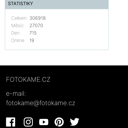
STATISTIKY
Celkem:
306918
Měsíc:
27070
Den:
715
Online:
19
FOTOKAME.CZ
e-mail:
fotokame@fotokame.cz