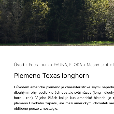
Úvod
»
Fotoalbum
»
FAUNA, FLORA
»
Masný skot
»
Plemeno Texas longhorn
Původem americké plemeno je charakteristické svými nápad
dlouhými rohy, podle kterých dostalo svůj název (long - dlouh
horn - roh). V jeho žilách koluje kus americké historie, je 
plemeno Divokého západu, ale mezi americkými chovateli ne
oblíbené pouze z nostalgie.