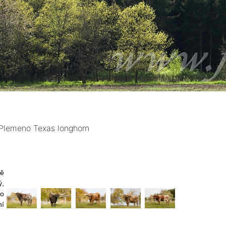
Plemeno Texas longhorn
ně
ý,
to
ní