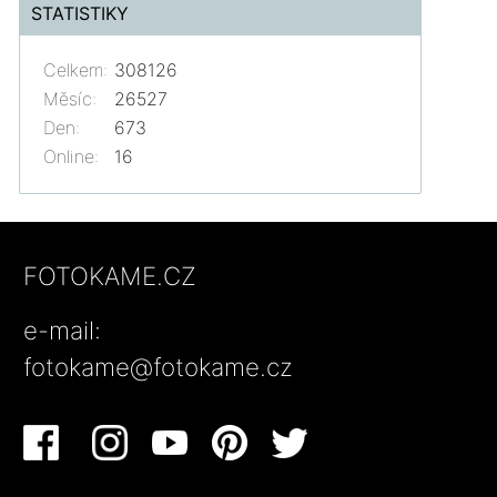
STATISTIKY
Celkem:
308126
Měsíc:
26527
Den:
673
Online:
16
FOTOKAME.CZ
e-mail:
fotokame@fotokame.cz