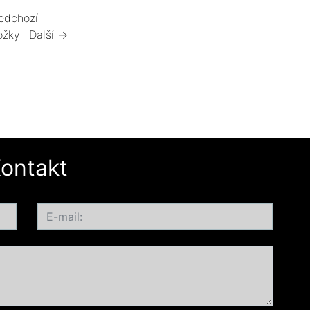
edchozí
ožky
Další →
ontakt