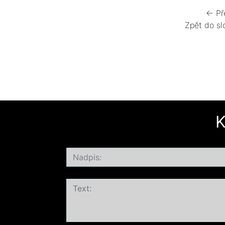
← Př
Zpět do sl
K