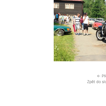
← Př
Zpět do sl