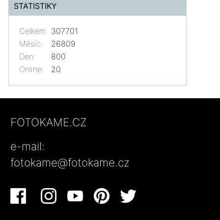
STATISTIKY
Celkem:
307701
Měsíc:
26809
Den:
800
Online:
20
FOTOKAME.CZ
e-mail:
fotokame@fotokame.cz