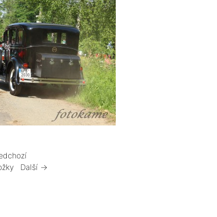
edchozí
ožky
Další →