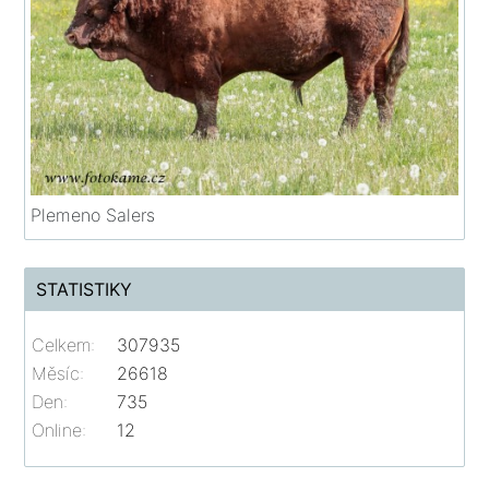
Plemeno Salers
STATISTIKY
Celkem:
307935
Měsíc:
26618
Den:
735
Online:
12