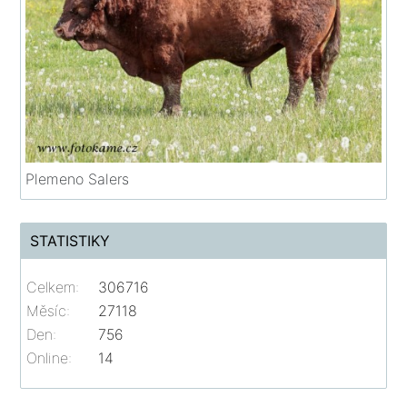
Plemeno Salers
STATISTIKY
Celkem:
306716
Měsíc:
27118
Den:
756
Online:
14