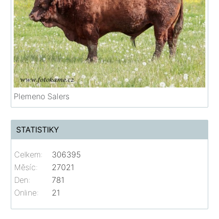
Plemeno Salers
STATISTIKY
Celkem:
306395
Měsíc:
27021
Den:
781
Online:
21