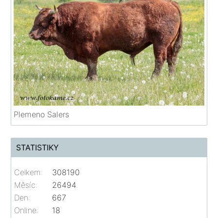
Plemeno Salers
STATISTIKY
Celkem:
308190
Měsíc:
26494
Den:
667
Online:
18