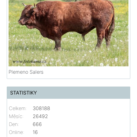
Plemeno Salers
STATISTIKY
Celkem:
308188
Měsíc:
26492
Den:
666
Online:
16