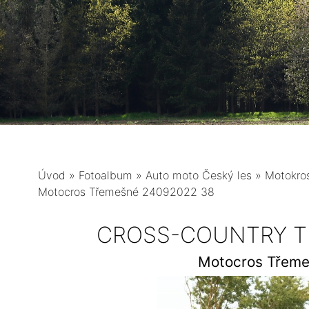
Úvod
»
Fotoalbum
»
Auto moto Český les
»
Motokro
Motocros Třemešné 24092022 38
CROSS-COUNTRY TŘ
Motocros Třem