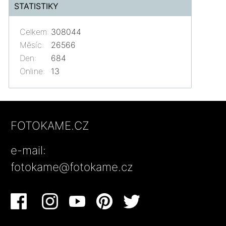
STATISTIKY
Celkem:
308044
Měsíc:
26566
Den:
684
Online:
13
FOTOKAME.CZ
e-mail:
fotokame@fotokame.cz