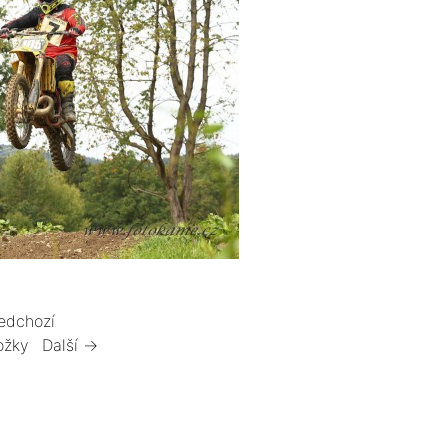
edchozí
ožky
Další →