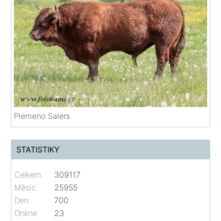
Plemeno Salers
STATISTIKY
Celkem:
309117
Měsíc:
25955
Den:
700
Online:
23