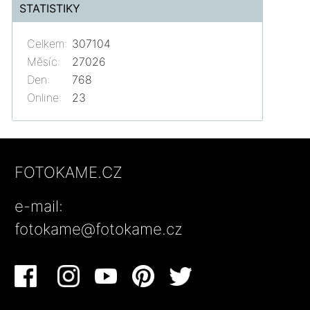
STATISTIKY
Celkem:
307104
Měsíc:
27026
Den:
768
Online:
23
FOTOKAME.CZ
e-mail:
fotokame@fotokame.cz