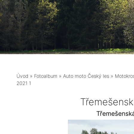
Úvod
»
Fotoalbum
»
Auto moto Český les
»
Motokro
2021 1
Třemešensk
Třemešenská