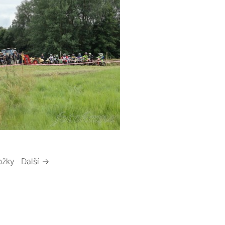
ožky
Další →