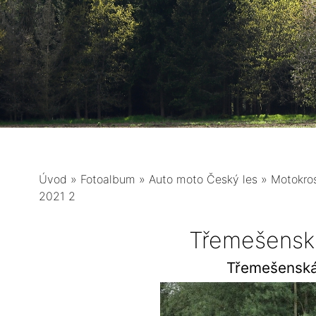
Úvod
»
Fotoalbum
»
Auto moto Český les
»
Motokro
2021 2
Třemešensk
Třemešenská