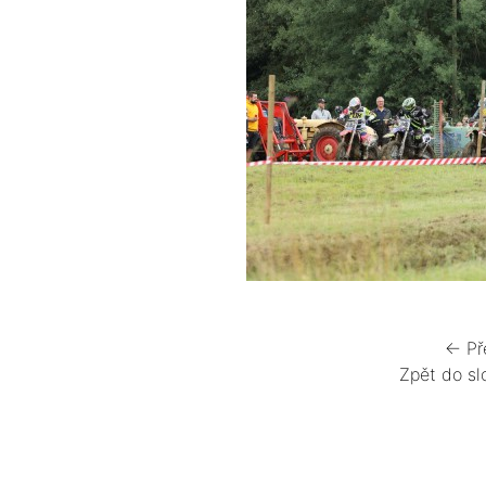
← Př
Zpět do sl