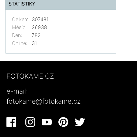
STATISTIKY
Celkem:
307481
Měsíc:
26938
Den:
782
Online:
31
FOTOKAME.CZ
e-mail:
fotokame@fotokame.cz