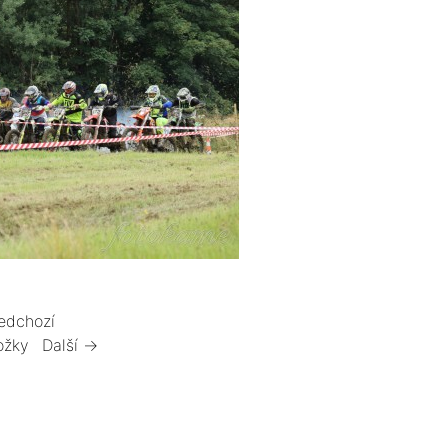
edchozí
ožky
Další →