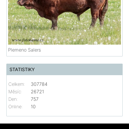
Plemeno Salers
STATISTIKY
Celkem:
307784
Měsíc:
26721
Den:
757
Online:
10